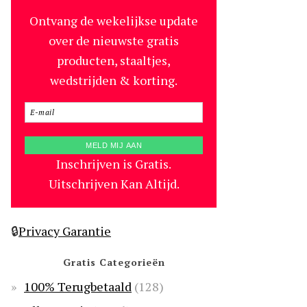
Ontvang de wekelijkse update
over de nieuwste gratis
producten, staaltjes,
wedstrijden & korting.
Inschrijven is Gratis.
Uitschrijven Kan Altijd.
🔒
Privacy Garantie
Gratis Categorieën
100% Terugbetaald
(128)