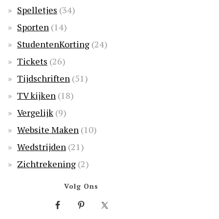
Spelletjes
(34)
Sporten
(14)
StudentenKorting
(24)
Tickets
(26)
Tijdschriften
(51)
TV kijken
(18)
Vergelijk
(9)
Website Maken
(10)
Wedstrijden
(21)
Zichtrekening
(2)
Volg Ons