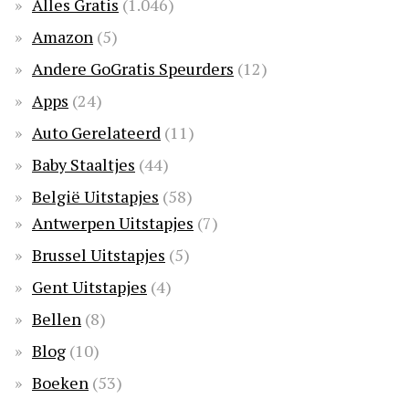
Alles Gratis
(1.046)
Amazon
(5)
Andere GoGratis Speurders
(12)
Apps
(24)
Auto Gerelateerd
(11)
Baby Staaltjes
(44)
België Uitstapjes
(58)
Antwerpen Uitstapjes
(7)
Brussel Uitstapjes
(5)
Gent Uitstapjes
(4)
Bellen
(8)
Blog
(10)
Boeken
(53)