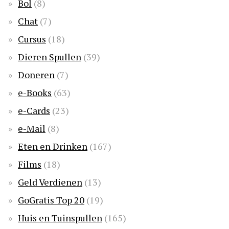
Bol
(8)
Chat
(7)
Cursus
(18)
Dieren Spullen
(39)
Doneren
(7)
e-Books
(63)
e-Cards
(23)
e-Mail
(8)
Eten en Drinken
(167)
Films
(18)
Geld Verdienen
(13)
GoGratis Top 20
(19)
Huis en Tuinspullen
(165)