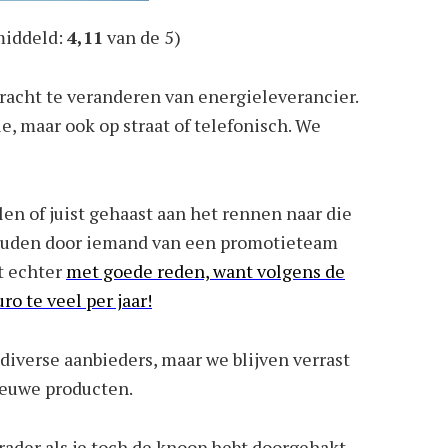
iddeld:
4,11
van de 5)
acht te veranderen van energieleverancier.
ie, maar ook op straat of telefonisch. We
en of juist gehaast aan het rennen naar die
ouden door iemand van een promotieteam
t echter
met goede reden, want volgens de
o te veel per jaar!
 diverse aanbieders, maar we blijven verrast
ieuwe producten.
rader als je toch de knoop hebt doorgehakt