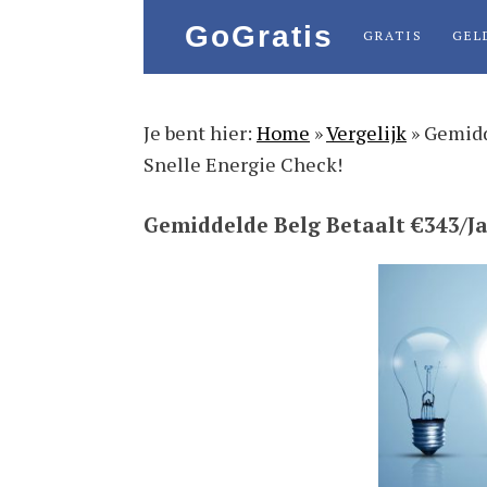
Spring
Door
Spring
Spring
GRATIS
GEL
naar
naar
naar
naar
de
de
de
de
hoofdnavigatie
hoofd
eerste
voettekst
Je bent hier:
Home
»
Vergelijk
»
Gemidd
inhoud
sidebar
Snelle Energie Check!
Gemiddelde Belg Betaalt €343/Jaa