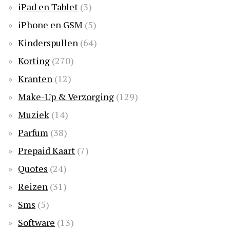
iPad en Tablet
(3)
iPhone en GSM
(5)
Kinderspullen
(64)
Korting
(270)
Kranten
(12)
Make-Up & Verzorging
(129)
Muziek
(14)
Parfum
(38)
Prepaid Kaart
(7)
Quotes
(24)
Reizen
(31)
Sms
(5)
Software
(13)