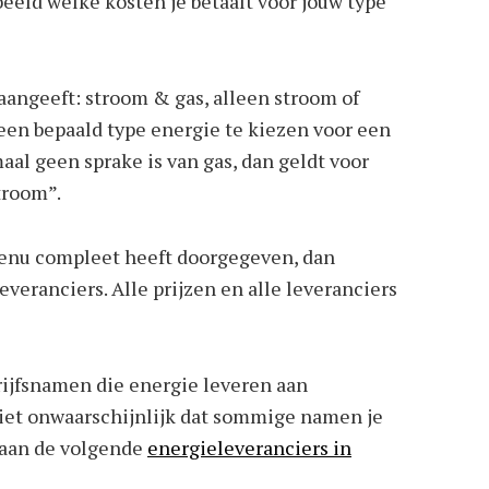
 beeld welke kosten je betaalt voor jouw type
 aangeeft: stroom & gas, alleen stroom of
k een bepaald type energie te kiezen voor een
maal geen sprake is van gas, dan geldt voor
troom”.
menu compleet heeft doorgegeven, dan
everanciers. Alle prijzen en alle leveranciers
drijfsnamen die energie leveren aan
niet onwaarschijnlijk dat sommige namen je
taan de volgende
energieleveranciers in