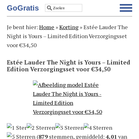
Spring
Door
Spring
Spring
GoGratis
naar
naar
naar
naar
de
de
de
de
Je bent hier:
Home
»
Korting
»
Estée Lauder The
hoofdnavigatie
hoofd
eerste
voettekst
Night is Yours – Limited Edition Verzorgingsset
inhoud
sidebar
voor €34,50
Estée Lauder The Night is Yours – Limited
Edition Verzorgingsset voor €34,50
(
879
stemmen, gemiddeld:
4,01
van