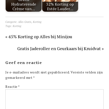
Hydraterende
32% Korting op
Crème van…
Estée Lauder…
Categorie:
Alles Gratis
,
Korting
Tags:
Korting
« 45% Korting op Alles bij Minijou
Gratis Jaderoller en Geurkaars bij Kruidvat »
Geef een reactie
Je e-mailadres wordt niet gepubliceerd.
Vereiste velden zijn
gemarkeerd met
*
Reactie
*