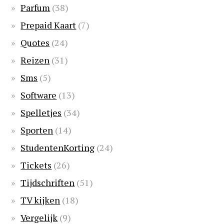
Parfum
(38)
Prepaid Kaart
(7)
Quotes
(24)
Reizen
(31)
Sms
(5)
Software
(13)
Spelletjes
(34)
Sporten
(14)
StudentenKorting
(24)
Tickets
(26)
Tijdschriften
(51)
TV kijken
(18)
Vergelijk
(9)