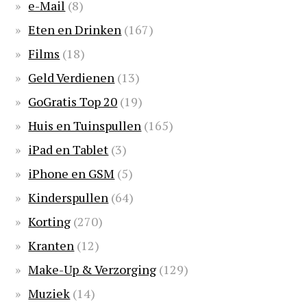
e-Mail
(8)
Eten en Drinken
(167)
Films
(18)
Geld Verdienen
(13)
GoGratis Top 20
(19)
Huis en Tuinspullen
(165)
iPad en Tablet
(3)
iPhone en GSM
(5)
Kinderspullen
(64)
Korting
(270)
Kranten
(12)
Make-Up & Verzorging
(129)
Muziek
(14)