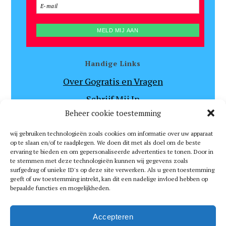
Handige Links
Over Gogratis en Vragen
Schrijf Mij In
Beheer cookie toestemming
Algemene Voorwaarden en Disclaimer
Privacy Beleid
wij gebruiken technologieën zoals cookies om informatie over uw apparaat
op te slaan en/of te raadplegen. We doen dit met als doel om de beste
Wedstrijdreglement
ervaring te bieden en om gepersonaliseerde advertenties te tonen. Door in
te stemmen met deze technologieën kunnen wij gegevens zoals
Catalogus
surfgedrag of unieke ID's op deze site verwerken. Als u geen toestemming
geeft of uw toestemming intrekt, kan dit een nadelige invloed hebben op
Neem Contact met Ons op
bepaalde functies en mogelijkheden.
Terug naar Top
Accepteren