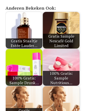
Anderen Bekeken Ook:
Gratis Sample
Gratis Staaltje
Nescafé Gold
Estée Lauder…
Limited
100% Gratis:
100% Gratis:
Sample
Sample Drunk…
Nutritious…
Gratis