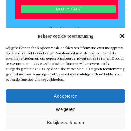
Handige Links
Beheer cookie toestemming
Over Gogratis en Vragen
Schrijf Mij In
wij gebruiken technologieën zoals cookies om informatie over uw apparaat
op te slaan en/of te raadplegen. We doen dit met als doel om de beste
Algemene Voorwaarden en Disclaimer
ervaring te bieden en om gepersonaliseerde advertenties te tonen. Door in
te stemmen met deze technologieën kunnen wij gegevens zoals
Privacy Beleid
surfgedrag of unieke ID's op deze site verwerken. Als u geen toestemming
geeft of uw toestemming intrekt, kan dit een nadelige invloed hebben op
Wedstrijdreglement
bepaalde functies en mogelijkheden.
Catalogus
Accepteren
Neem Contact met Ons op
Weigeren
Terug naar Top
Bekijk voorkeuren