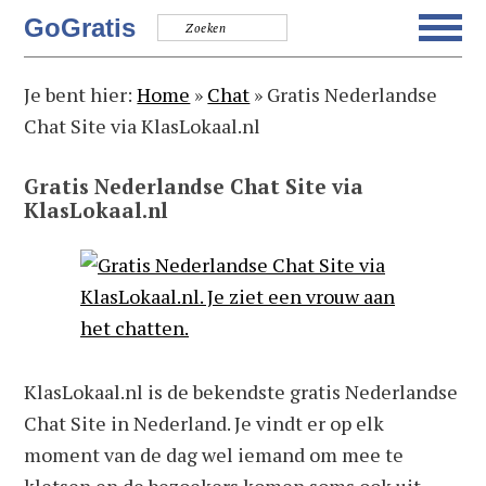
Spring
Door
Spring
Spring
GoGratis
naar
naar
naar
naar
de
de
de
de
Je bent hier:
Home
»
Chat
»
Gratis Nederlandse
hoofdnavigatie
hoofd
eerste
voettekst
Chat Site via KlasLokaal.nl
inhoud
sidebar
Gratis Nederlandse Chat Site via
KlasLokaal.nl
KlasLokaal.nl is de bekendste gratis Nederlandse
Chat Site in Nederland. Je vindt er op elk
moment van de dag wel iemand om mee te