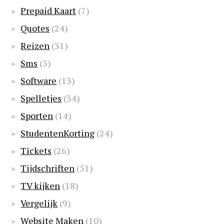
Prepaid Kaart
(7)
Quotes
(24)
Reizen
(31)
Sms
(5)
Software
(13)
Spelletjes
(34)
Sporten
(14)
StudentenKorting
(24)
Tickets
(26)
Tijdschriften
(51)
TV kijken
(18)
Vergelijk
(9)
Website Maken
(10)