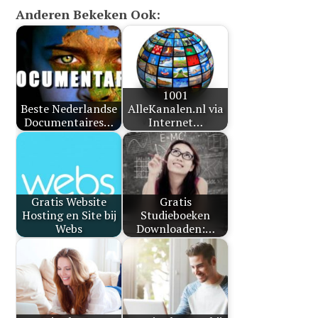
Anderen Bekeken Ook:
1001
Beste Nederlandse
AlleKanalen.nl via
Documentaires…
Internet…
Gratis Website
Gratis
Hosting en Site bij
Studieboeken
Webs
Downloaden:…