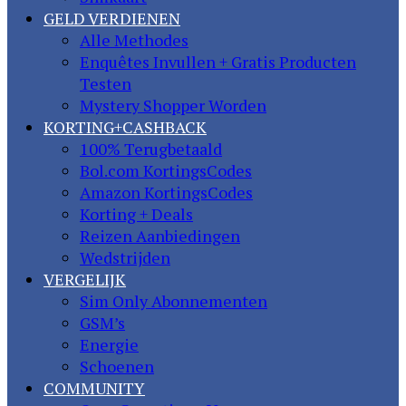
GELD VERDIENEN
Alle Methodes
Enquêtes Invullen + Gratis Producten
Testen
Mystery Shopper Worden
KORTING+CASHBACK
100% Terugbetaald
Bol.com KortingsCodes
Amazon KortingsCodes
Korting + Deals
Reizen Aanbiedingen
Wedstrijden
VERGELIJK
Sim Only Abonnementen
GSM’s
Energie
Schoenen
COMMUNITY