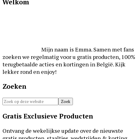
Primaire
Welkom
Sidebar
Mijn naam is Emma. Samen met fans
zoeken we regelmatig voor u gratis producten, 100%
terugbetaalde acties en kortingen in België. Kijk
lekker rond en enjoy!
Zoeken
Zoek
op
deze
Gratis Exclusieve Producten
website
Ontvang de wekelijkse update over de nieuwste
gratis producten, staaltjes, wedstrijden & korting.