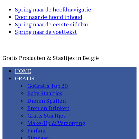
Spring naar de hoofdnavigatie
Door naar de hoofd inhoud
Spring naar de eerste sidebar
Spring naar de voettekst
GoGratis
Gratis Producten & Staaltjes in België
HOME
GRATIS
GoGratis Top 20
Baby Staaltjes
Dieren Spullen
Eten en Drinken
Gratis Staaltjes
Make-Up & Verzorging
Parfum
Simkaart