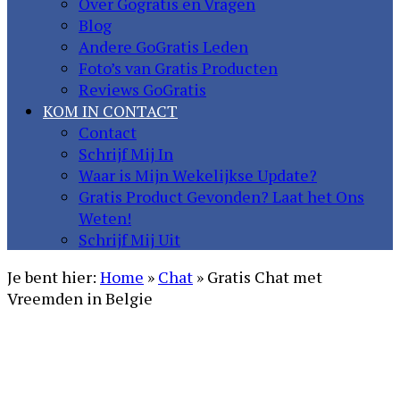
Over Gogratis en Vragen
Blog
Andere GoGratis Leden
Foto’s van Gratis Producten
Reviews GoGratis
KOM IN CONTACT
Contact
Schrijf Mij In
Waar is Mijn Wekelijkse Update?
Gratis Product Gevonden? Laat het Ons
Weten!
Schrijf Mij Uit
Je bent hier:
Home
»
Chat
»
Gratis Chat met
Vreemden in Belgie