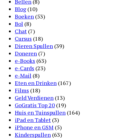
Bellen
(8)
Blog
(10)
Boeken
(53)
Bol
(8)
Chat
(7)
Cursus
(18)
Dieren Spullen
(39)
Doneren
(7)
e-Books
(63)
e-Cards
(23)
e-Mail
(8)
Eten en Drinken
(167)
Films
(18)
Geld Verdienen
(13)
GoGratis Top 20
(19)
Huis en Tuinspullen
(164)
iPad en Tablet
(3)
iPhone en GSM
(5)
Kinderspullen
(63)