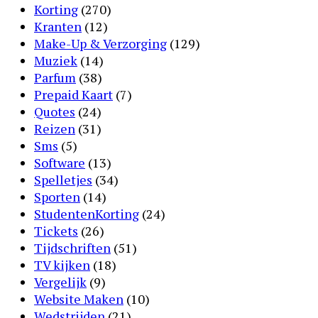
Korting
(270)
Kranten
(12)
Make-Up & Verzorging
(129)
Muziek
(14)
Parfum
(38)
Prepaid Kaart
(7)
Quotes
(24)
Reizen
(31)
Sms
(5)
Software
(13)
Spelletjes
(34)
Sporten
(14)
StudentenKorting
(24)
Tickets
(26)
Tijdschriften
(51)
TV kijken
(18)
Vergelijk
(9)
Website Maken
(10)
Wedstrijden
(21)