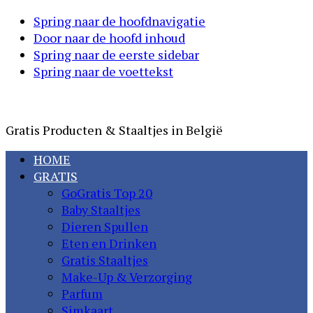
Spring naar de hoofdnavigatie
Door naar de hoofd inhoud
Spring naar de eerste sidebar
Spring naar de voettekst
GoGratis
Gratis Producten & Staaltjes in België
HOME
GRATIS
GoGratis Top 20
Baby Staaltjes
Dieren Spullen
Eten en Drinken
Gratis Staaltjes
Make-Up & Verzorging
Parfum
Simkaart