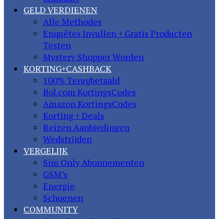
GELD VERDIENEN
Alle Methodes
Enquêtes Invullen + Gratis Producten
Testen
Mystery Shopper Worden
KORTING+CASHBACK
100% Terugbetaald
Bol.com KortingsCodes
Amazon KortingsCodes
Korting + Deals
Reizen Aanbiedingen
Wedstrijden
VERGELIJK
Sim Only Abonnementen
GSM’s
Energie
Schoenen
COMMUNITY