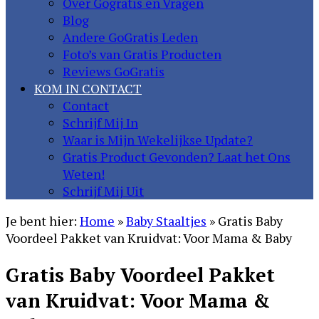
Over Gogratis en Vragen
Blog
Andere GoGratis Leden
Foto’s van Gratis Producten
Reviews GoGratis
KOM IN CONTACT
Contact
Schrijf Mij In
Waar is Mijn Wekelijkse Update?
Gratis Product Gevonden? Laat het Ons
Weten!
Schrijf Mij Uit
Je bent hier:
Home
»
Baby Staaltjes
»
Gratis Baby
Voordeel Pakket van Kruidvat: Voor Mama & Baby
Gratis Baby Voordeel Pakket
van Kruidvat: Voor Mama &