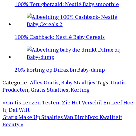
100% Terugbetaald: Nestlé Baby smoothie
100% Cashback: Nestlé Baby Cereals
20% korting op Difrax bij Baby-dump
Categorie:
Alles Gratis
,
Baby Staaltjes
Tags:
Gratis
Producten
,
Gratis Staaltjes
,
Korting
Vorig
« Gratis Lenzen Testen: Zie Het Verschil En Leef Hoe
bericht:
Jij Dat Wilt
Volgend
Gratis Make Up Staaltjes Van BirchBox: Kwaliteit
bericht:
Beauty »
Lees