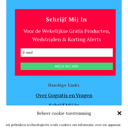
Schrijf Mij In
Voor de Wekelijkse Gratis Producten,
Wedstrijden & Korting Alerts
Handige Links
Over Gogratis en Vragen
Schrijf Mij In
Beheer cookie toestemming
Algemene Voorwaarden en Disclaimer
Privacy Beleid
wij gebruiken technologieën zoals cookies om informatie over uw apparaat