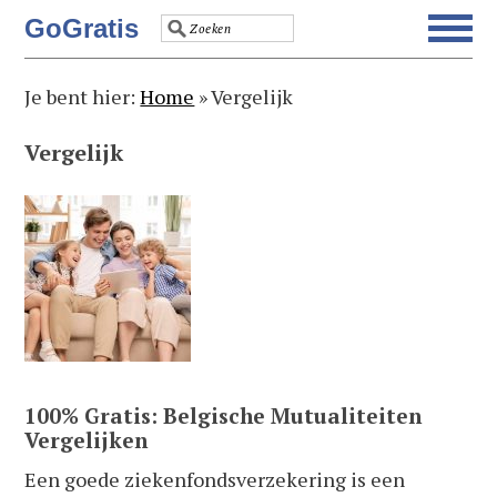
Spring
Door
Spring
Spring
GoGratis
naar
naar
naar
naar
de
de
de
de
Je bent hier:
Home
»
Vergelijk
hoofdnavigatie
hoofd
eerste
voettekst
inhoud
sidebar
Vergelijk
100% Gratis: Belgische Mutualiteiten
Vergelijken
Een goede ziekenfondsverzekering is een