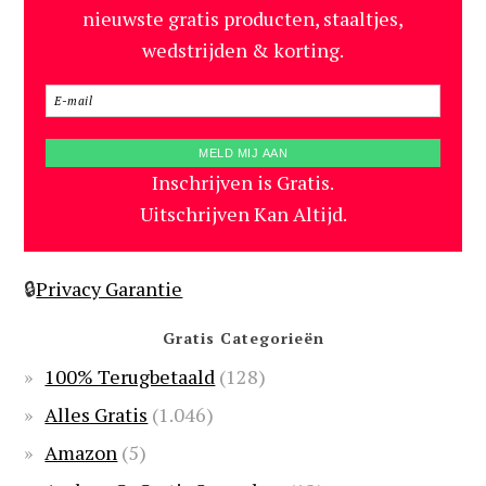
nieuwste gratis producten, staaltjes,
wedstrijden & korting.
Inschrijven is Gratis.
Uitschrijven Kan Altijd.
🔒
Privacy Garantie
Gratis Categorieën
100% Terugbetaald
(128)
Alles Gratis
(1.046)
Amazon
(5)