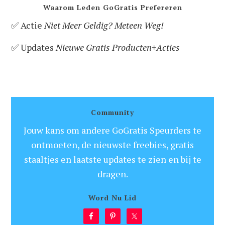
Waarom Leden GoGratis Prefereren
✅ Actie
Niet Meer Geldig? Meteen Weg!
✅ Updates
Nieuwe Gratis Producten+Acties
Community
Jouw kans om andere GoGratis Speurders te
ontmoeten, de nieuwste freebies, gratis
staaltjes en laatste updates te zien en bij te
dragen.
Word Nu Lid