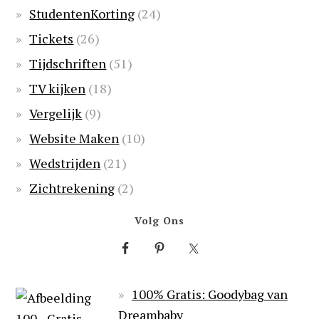
StudentenKorting
(24)
Tickets
(26)
Tijdschriften
(51)
TV kijken
(18)
Vergelijk
(9)
Website Maken
(10)
Wedstrijden
(21)
Zichtrekening
(2)
Volg Ons
100% Gratis: Goodybag van
Dreambaby