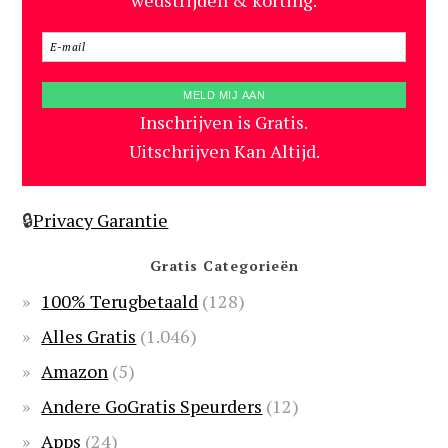
wedstrijden & korting.
Inschrijven is Gratis.
Uitschrijven Kan Altijd.
🔒
Privacy Garantie
Gratis Categorieën
100% Terugbetaald
(128)
Alles Gratis
(1.046)
Amazon
(5)
Andere GoGratis Speurders
(12)
Apps
(24)