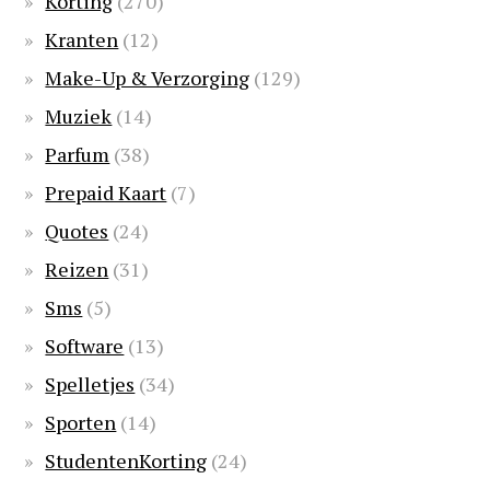
Korting
(270)
Kranten
(12)
Make-Up & Verzorging
(129)
Muziek
(14)
Parfum
(38)
Prepaid Kaart
(7)
Quotes
(24)
Reizen
(31)
Sms
(5)
Software
(13)
Spelletjes
(34)
Sporten
(14)
StudentenKorting
(24)