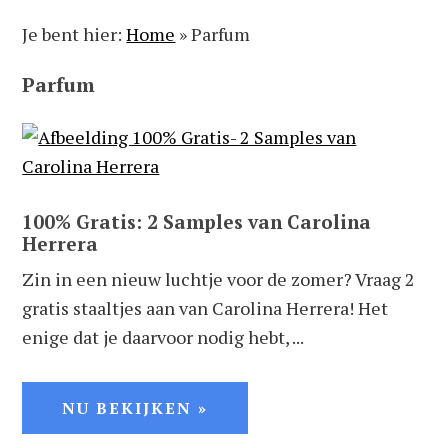
Spring
Door
Spring
Spring
Je bent hier:
Home
»
Parfum
naar
naar
naar
naar
de
de
de
de
Parfum
hoofdnavigatie
hoofd
eerste
voettekst
inhoud
sidebar
100% Gratis: 2 Samples van Carolina
Herrera
Zin in een nieuw luchtje voor de zomer? Vraag 2
gratis staaltjes aan van Carolina Herrera! Het
enige dat je daarvoor nodig hebt, ...
NU BEKIJKEN »