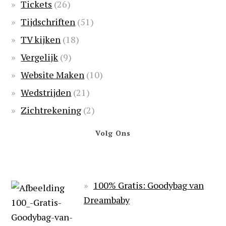
Tickets
(26)
Tijdschriften
(51)
TV kijken
(18)
Vergelijk
(9)
Website Maken
(10)
Wedstrijden
(21)
Zichtrekening
(2)
Volg Ons
100% Gratis: Goodybag van
Dreambaby