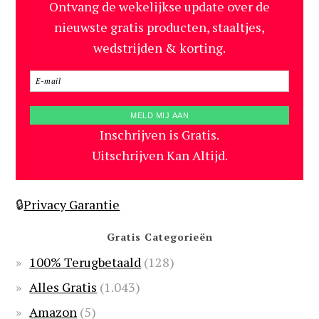
Ontvang de wekelijkse update over de
nieuwste gratis producten, staaltjes,
wedstrijden & korting.
Inschrijven is Gratis.
Uitschrijven Kan Altijd.
🔒
Privacy Garantie
Gratis Categorieën
100% Terugbetaald
(128)
Alles Gratis
(1.043)
Amazon
(5)