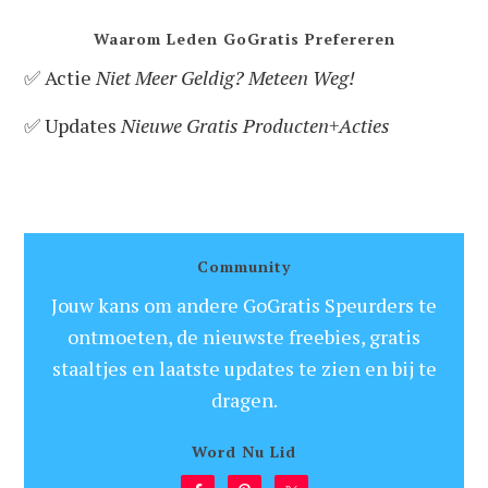
Waarom Leden GoGratis Prefereren
✅ Actie
Niet Meer Geldig? Meteen Weg!
✅ Updates
Nieuwe Gratis Producten+Acties
Community
Jouw kans om andere GoGratis Speurders te
ontmoeten, de nieuwste freebies, gratis
staaltjes en laatste updates te zien en bij te
dragen.
Word Nu Lid