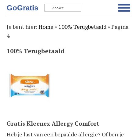
Spring
Door
Spring
Spring
GoGratis
naar
naar
naar
naar
de
de
de
de
Je bent hier:
Home
»
100% Terugbetaald
»
Pagina
hoofdnavigatie
hoofd
eerste
voettekst
4
inhoud
sidebar
100% Terugbetaald
Gratis Kleenex Allergy Comfort
Heb je last van een bepaalde allergie? Of ben je