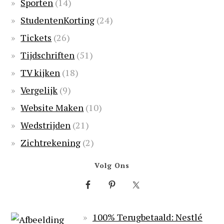
Sporten
(14)
StudentenKorting
(24)
Tickets
(26)
Tijdschriften
(51)
TV kijken
(18)
Vergelijk
(9)
Website Maken
(10)
Wedstrijden
(21)
Zichtrekening
(2)
Volg Ons
100% Terugbetaald: Nestlé