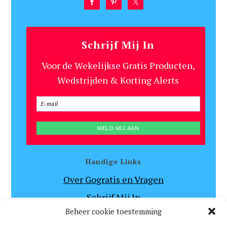
Schrijf Mij In
Voor de Wekelijkse Gratis Producten,
Wedstrijden & Korting Alerts
Handige Links
Over Gogratis en Vragen
Schrijf Mij In
Beheer cookie toestemming
Algemene Voorwaarden en Disclaimer